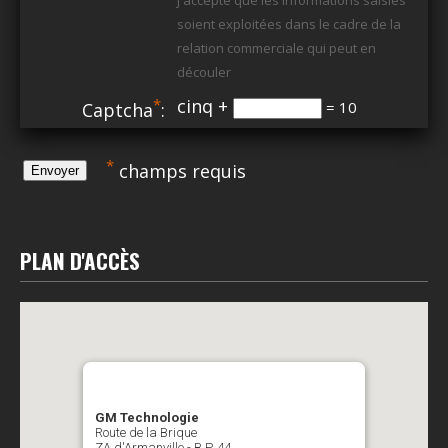
j'accepte que les informations saisies
soient exploitées dans le cadre de la
relation commerciale qui peut en
découler
*
cinq +
= 10
Captcha
:
*
champs requis
PLAN D'ACCÈS